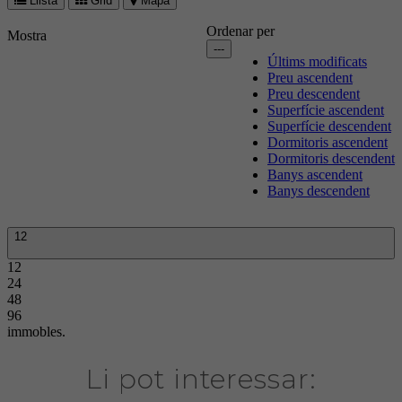
Llista
Grid
Mapa
Ordenar per
Mostra
---
Últims modificats
Preu ascendent
Preu descendent
Superfície ascendent
Superfície descendent
Dormitoris ascendent
Dormitoris descendent
Banys ascendent
Banys descendent
12
12
24
48
96
immobles.
Li pot interessar: