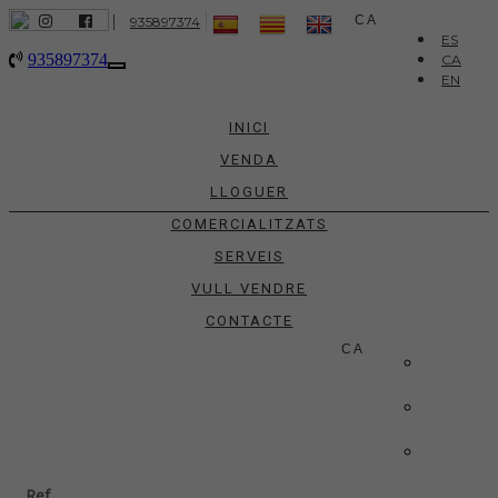
|
CA
935897374
ES
935897374
CA
Toggle
EN
navigation
INICI
VENDA
LLOGUER
COMERCIALITZATS
SERVEIS
VULL VENDRE
CONTACTE
CA
ES
CA
EN
Ref.