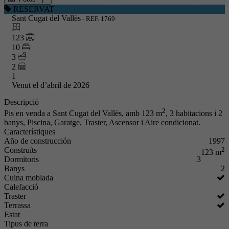
RESERVAT
Sant Cugat del Vallès
- REF. 1769
123
10
3
2
1
Venut el
d’abril de 2026
Descripció
2
Pis en venda a Sant Cugat del Vallès, amb 123 m
, 3 habitacions i 2
banys, Piscina, Garatge, Traster, Ascensor i Aire condicionat.
Característiques
Año de construcción
1997
Construïts
2
123 m
Dormitoris
3
Banys
2
Cuina moblada
Calefacció
Traster
Terrassa
Estat
Tipus de terra