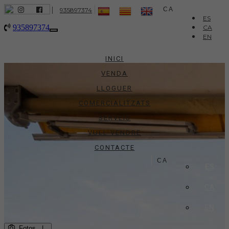
|
CA
935897374
ES
935897374
CA
Toggle
EN
navigation
INICI
VENDA
LLOGUER
COMERCIALITZATS
SERVEIS
VULL VENDRE
CONTACTE
CA
ES
CA
EN
Fotos
|