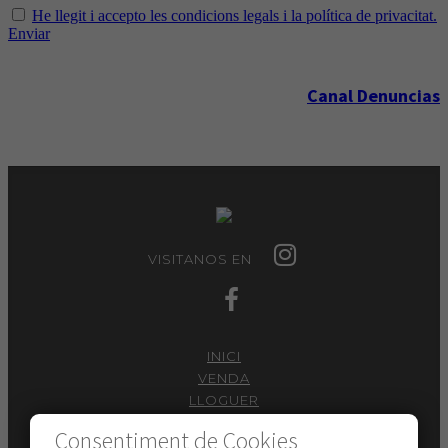
He llegit i accepto les condicions legals i la política de privacitat.
Enviar
Canal Denuncias
VISITANOS EN
INICI
VENDA
LLOGUER
SERVEIS
Consentiment de Cookies
VULL VENDRE