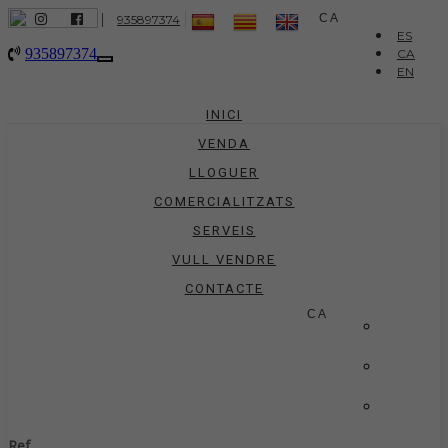
|
CA
935897374
ES
935897374
CA
Toggle
EN
navigation
INICI
VENDA
LLOGUER
COMERCIALITZATS
SERVEIS
VULL VENDRE
CONTACTE
CA
ES
CA
EN
Ref.