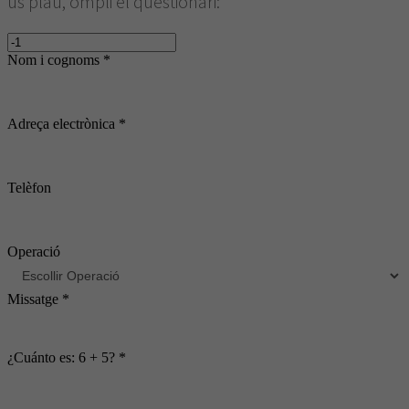
us plau, ompli el qüestionari:
Nom i cognoms *
Adreça electrònica *
Telèfon
Operació
Missatge *
¿Cuánto es: 6 + 5? *